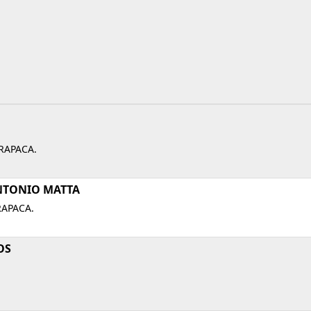
RAPACA.
NTONIO MATTA
RAPACA.
OS