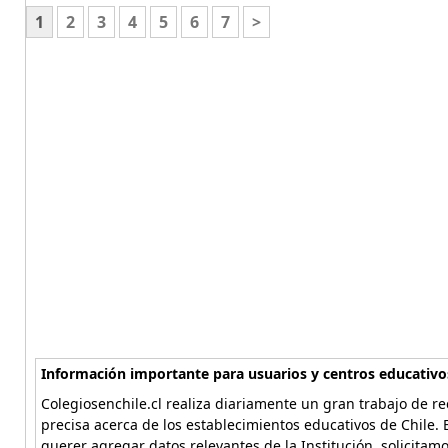
1
2
3
4
5
6
7
>
Información importante para usuarios y centros educativo
Colegiosenchile.cl realiza diariamente un gran trabajo de re
precisa acerca de los establecimientos educativos de Chile. 
querer agregar datos relevantes de la Institución, solicitam