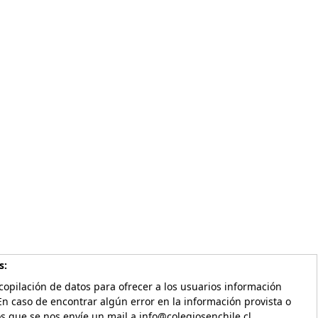
s:
copilación de datos para ofrecer a los usuarios información
En caso de encontrar algún error en la información provista o
os que se nos envíe un mail a info@colegiosenchile.cl.