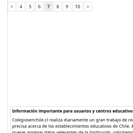
<
4
5
6
7
8
9
10
>
Información importante para usuarios y centros educativo
Colegiosenchile.cl realiza diariamente un gran trabajo de re
precisa acerca de los establecimientos educativos de Chile. 
querer agregar datos relevantes de la Institución, solicitam