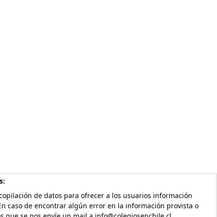
s:
copilación de datos para ofrecer a los usuarios información
En caso de encontrar algún error en la información provista o
os que se nos envíe un mail a info@colegiosenchile.cl.