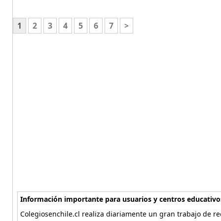
1
2
3
4
5
6
7
>
Información importante para usuarios y centros educativo
Colegiosenchile.cl realiza diariamente un gran trabajo de re