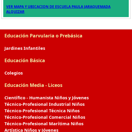
VER MAPA Y UBICACION DE ESCUELA PAULA JARAQUEMADA
ALQUIZAR
Educación Parvularia o Prebásica
Jardines Infantiles
Educación Básica
Colegios
Educación Media - Liceos
Científico - Humanista Niños y Jóvenes
Técnico-Profesional Industrial Niños
Técnico-Profesional Técnica Niños
Técnico-Profesional Comercial Niños
Técnico-Profesional Marítima Niños
Artística Niños y Jóvenes